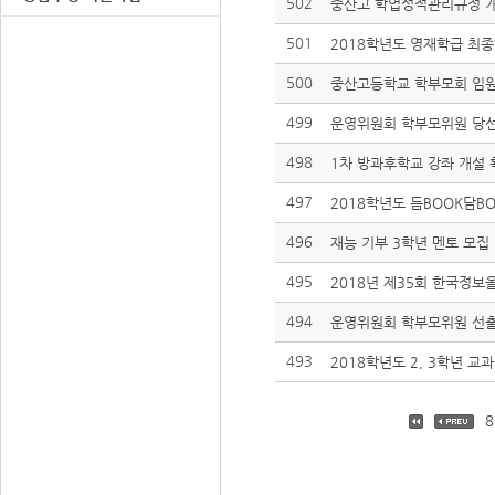
502
중산고 학업성적관리규정 
501
2018학년도 영재학급 최
500
중산고등학교 학부모회 임원
499
운영위원회 학부모위원 당
498
1차 방과후학교 강좌 개설 
497
2018학년도 듬BOOK담B
496
재능 기부 3학년 멘토 모집
495
2018년 제35회 한국정보올
494
운영위원회 학부모위원 선출
493
2018학년도 2, 3학년 교
8