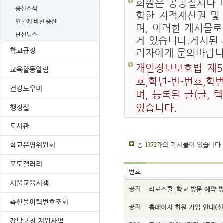
회원은 공공질서나 
중산소식
함한 지적재산권 및
언론에 비친 중산
며, 이러한 게시물로
단신뉴스
게 있습니다.게시된
학교규정
리자에게 문의바랍니
개인정보보호법 제5
교육활동알림
호,학년-반-번호,학
건강도우미
며, 등록된 글(글,
있습니다.
행정실
도서관
학교운영위원회
총
개의 게시물이 있습니다.
1372
포토갤러리
번호
서울교육시책
공지
리로스쿨_학교 방문 예약 
축산물이력번호조회
공지
홈페이지 회원 가입 안내(신입
강남구청 지원사업