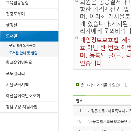
회원은 공공질서나 
교육활동알림
함한 지적재산권 및
건강도우미
며, 이러한 게시물로
게 있습니다.게시된
행정실
리자에게 문의바랍니
도서관
개인정보보호법 제5
구입예정 도서목록
호,학년-반-번호,학
도서관 안내 및 알림
며, 등록된 글(글,
있습니다.
학교운영위원회
포토갤러리
서울교육시책
총
개의 게시물이 있습니다.
11
축산물이력번호조회
번호
강남구청 지원사업
11
가정통신문 (서울특별시교육
10
(서울특별시교육청교육연구정