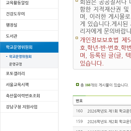
회원은 공공질서나 
교육활동알림
함한 지적재산권 및
건강도우미
며, 이러한 게시물로
게 있습니다.게시된
행정실
리자에게 문의바랍니
도서관
개인정보보호법 제5
호,학년-반-번호,학
학교운영위원회
며, 등록된 글(글,
학교운영위원회
있습니다.
운영규정
포토갤러리
서울교육시책
총
개의 게시물이 있습니다.
160
축산물이력번호조회
번호
강남구청 지원사업
160
2026학년도 제1회 학교운
159
2026학년도 제2회 학교운영