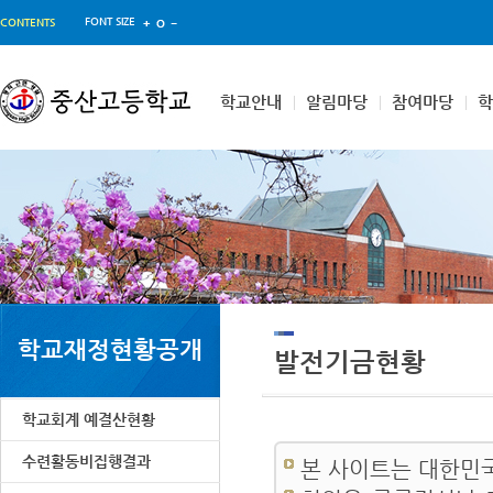
FONT SIZE
CONTENTS
학교안내
알림마당
참여마당
학교재정현황공개
발전기금현황
학교회계 예결산현황
수련활동비집행결과
본 사이트는 대한민