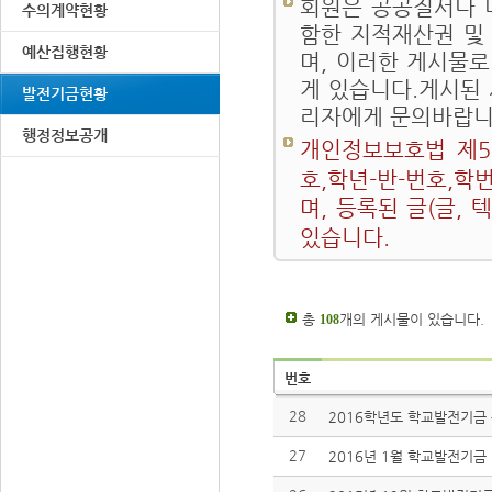
회원은 공공질서나 
수의계약현황
함한 지적재산권 및
예산집행현황
며, 이러한 게시물로
게 있습니다.게시된
발전기금현황
리자에게 문의바랍니
행정정보공개
개인정보보호법 제5
호,학년-반-번호,학
며, 등록된 글(글,
있습니다.
총
개의 게시물이 있습니다.
108
번호
28
2016학년도 학교발전기금
27
2016년 1월 학교발전기금 