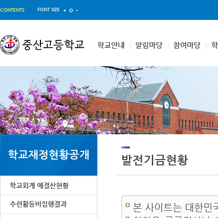
FONT SIZE
CONTENTS
학교안내
알림마당
참여마당
학교재정현황공개
발전기금현황
학교회계 예결산현황
수련활동비집행결과
본 사이트는 대한민