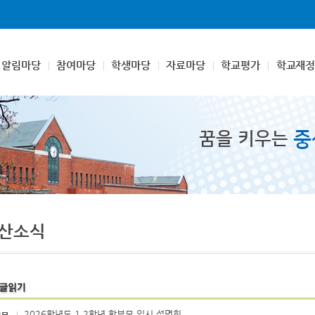
알림마당
참여마당
학생마당
자료마당
학교평가
학교재정
중
꿈을 키우는
산소식
2026학년도 1,2학년 학부모 입시 설명회