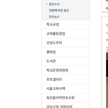
중산소식
언론에 비친 중산
단신뉴스
학교규정
교육활동알림
건강도우미
행정실
도서관
학교운영위원회
포토갤러리
서울교육시책
축산물이력번호조회
강남구청 지원사업