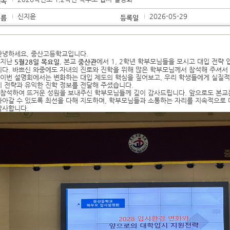
제목
신지윤
2026-05-29
이름
등록일
안녕하세요, 중산고등학교입니다.
지난
, 본교
에서 1, 2학년 학부모님들을 모시고 대입 전략
5월28일 목요일
중산관
니다. 바쁘신 와중에도 자녀의 진로와 진학을 위해 많은 학부모님께서 참석해 주셔서
이번 설명회에서는 변화하는 대입 제도의 핵심을 짚어보고, 우리 학생들에게 실질적
비 전략과 유익한 진학 정보를 전달해 주셨습니다.
참석하여 뜨거운 성원을 보내주신 학부모님들께 깊이 감사드립니다. 앞으로도 본교
나아갈 수 있도록 최선을 다해 지도하며, 학부모님들과 소통하는 자리를 지속적으로
감사합니다.