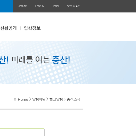
HOME
LOGIN
JOIN
SITEMAP
현황공개
입학정보
산!
중산!
미래를 여는
>
>
>
Home
알림마당
학교알림
중산소식