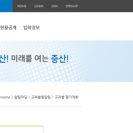
HOME
LOGIN
JOIN
SITEMAP
현황공개
입학정보
산!
중산!
미래를 여는
>
>
>
Home
알림마당
교육활동알림
교과별 평가계획