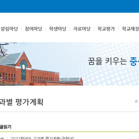
알림마당
참여마당
학생마당
자료마당
학교평가
학교재정
중
꿈을 키우는
과별 평가계획
2022학년도 교과별 평가계획(전학년)