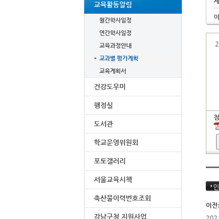
교육활동알림
월간학사일정
연간학사일정
교육과정안내
교과별 평가계획
교육계획서
건강도우미
행정실
도서관
학교운영위원회
포토갤러리
서울교육시책
인
축산물이력번호조회
이전
강남구청 지원사업
20