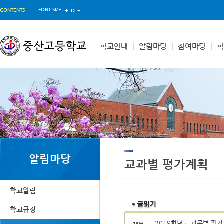
FONT SIZE
CONTENTS
학교안내
알림마당
참여마당
알림마당
교과별 평가계획
학교알림
학교규정
2019학년도 과목별 평가