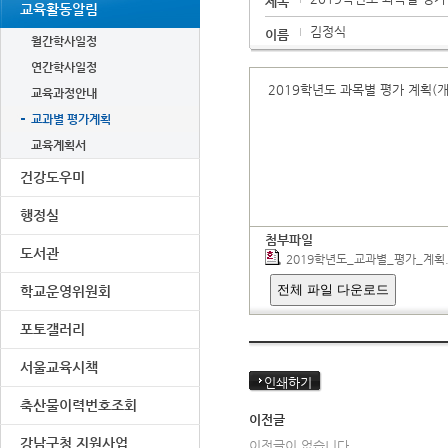
제목
교육활동알림
김정식
이름
월간학사일정
연간학사일정
2019학년도 과목별 평가 계획(
교육과정안내
교과별 평가계획
교육계획서
건강도우미
행정실
첨부파일
도서관
2019학년도_교과별_평가_계획.
전체 파일 다운로드
학교운영위원회
포토갤러리
서울교육시책
인쇄하기
축산물이력번호조회
이전글
강남구청 지원사업
이전글이 없습니다.