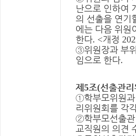
난으로 인하여 
의 선출을 연기
에는 다음 위원
한다
개정
. <
202
③
위원장과 부
임으로 한다
.
제
조
선출관리
5
(
①
학부모위원과
리위원회를 각
②
학부모선출관
교직원의 의견 