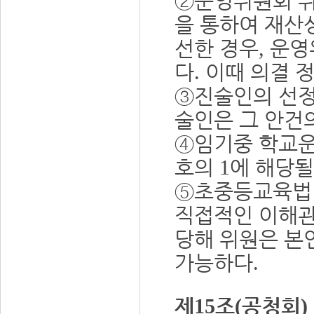
②
운영위원회 위
을 통하여 재산
선한 경우
운영
,
다
이때 의결 
.
③
진술인의 선정
술인은 그 안건
④
임기중 학교
호의
에 해당될
1
⑤
초중등교육법
직접적인 이해관
당해 위원은 본
가능하다
.
제
조
공청회
15
(
)