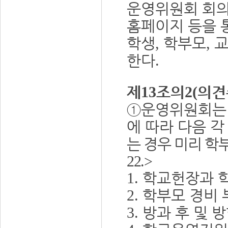
운영위원회 회
홈페이지 등을 
학생
학부모
교
,
,
한다
.
제
조의
의견
13
2(
①
운영위원회는
에 따라 다음 각
는 경우 미리 학
22.>
학교헌장과 학
1.
학부모 경비 
2.
방과 후 및 
3.