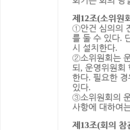
회기는 회의 당
제
조
소위원
12
(
①
안건 심의의 
를 둘 수 있다
.
시 설치한다
.
②
소위원회는 
되
운영위원회
,
한다
필요한 경
.
있다
.
③
소위원회의 운
사항에 대하여는
제
조
회의 참
13
(