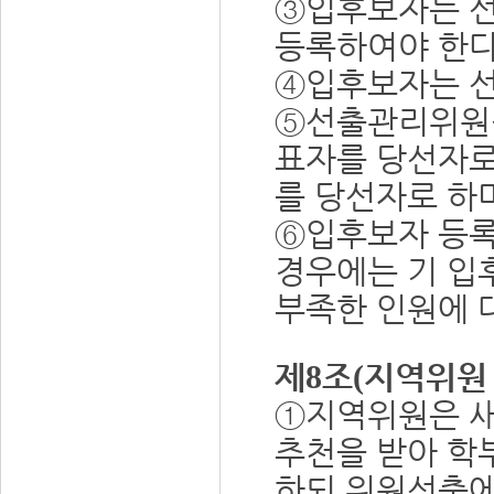
③
입후보자는 
등록하여야 한
④
입후보자는 선
⑤
선출관리위원
표자를 당선자로
를 당선자로 하
⑥
입후보자 등록
경우에는 기 입
부족한 인원에 
제
조
지역위원
8
(
①
지역위원은 새
추천을 받아 학
하되 위원선출에