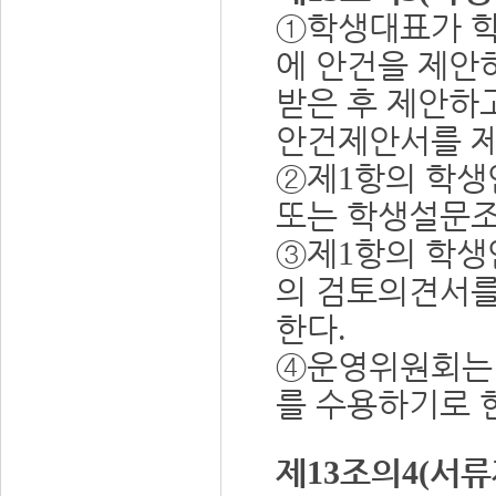
①
학생대표가 
에 안건을 제안
받은 후 제안하
안건제안서를 
②
제
항의 학생
1
또는 학생설문조
③
제
항의 학생
1
의 검토의견서를
한다
.
④
운영위원회는
를 수용하기로 
제
조의
서류
13
4
(