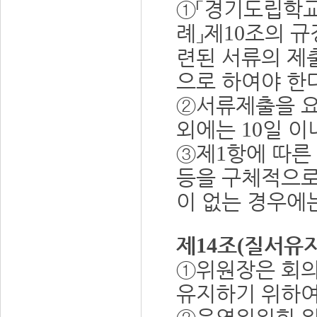
①「
경기도립학교
례
」
제
조의 규
10
련된 서류의 제
으로 하여야 한
②
서류제출을 요
외에는
일 이
10
③
제
항에 따른
1
등을 구체적으로
이 없는 경우에
제
조
질서유지
14
(
①
위원장은 회의
유지하기 위하여