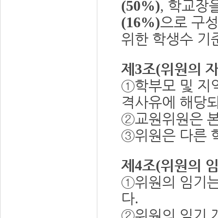
학교장을
(50%)
,
으로 구
(16%)
위한 학생수 
제
조
위원의 
3
(
①
학부모 및 지
격사유에 해당되
②
교원위원은 
③
위원은 다른 
제
조
위원의 
4
(
①
위원의 임기
다
.
②
위원의 임기 