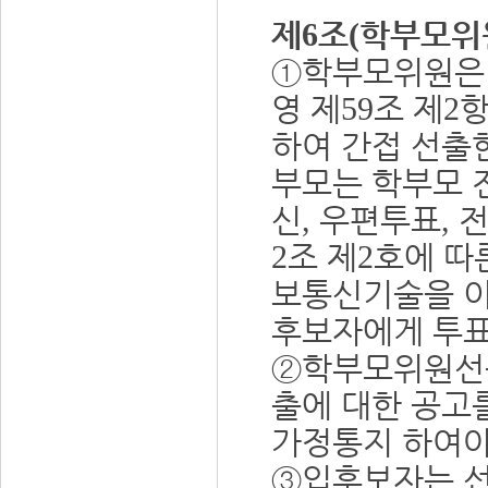
제
조
학부모위
6
(
①
학부모위원은
영 제
조 제
항
59
2
하여 간접 선출
부모는 학부모 
신
우편투표
전
,
,
조 제
호에 따
2
2
보통신기술을 이
후보자에게 투표
②
학부모위원선
출에 대한 공고
가정통지 하여야
③
입후보자는 