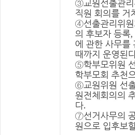
③
교원선출관리
직원 회의를 거
④
선출관리위원
의 후보자 등록
에 관한 사무를
때까지 운영된
⑤
학부모위원 
학부모회 추천으
⑥
교원위원 선
원전체회의의 추
다
.
⑦
선거사무의 
원으로 입후보할