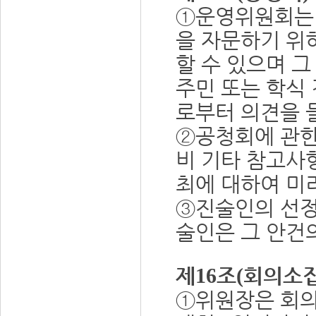
①
운영위원회는 
을 자문하기 위
할 수 있으며 
주민 또는 학식
로부터 의견을 
②
공청회에 관한
비 기타 참고사
최에 대하여 미
③
진술인의 선정
술인은 그 안건
제
조
회의소집
16
(
①
위원장은 회의