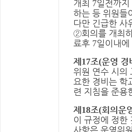
개최
일전까지 
7
하는 등 위원들
다만 긴급한 사
②
회의를 개최하
료후
일이내에
7
제
조
운영 경
17
(
위원 연수 시의
요한 경비는 학
련 지침을 준용
제
조
회의운영
18
(
이 규정에 정한
사항은 운영위원