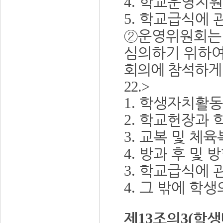
학교운영지원
4.
학교급식에 
5.
②
운영위원회는 
심의하기 위하
회의에 참석하게 
22.>
학생자치활동
1.
학교헌장과 학
2.
교복 및 체육
3.
방과 후 및 
4.
학교급식에 
3.
그 밖에 학생
4.
제
조의
학생
13
3
(