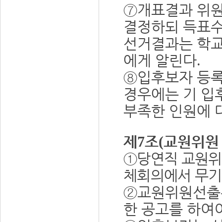
⑦
개표결과 위원
결정하되 득표수
선거결과는 학
에게 알린다
.
⑧
입후보자 등록
경우에는 기 입
부족한 인원에 
제
조
교원위원
7
(
①
당연직 교원위
체회의에서 무기
②
교원위원선출
한 공고를 하여