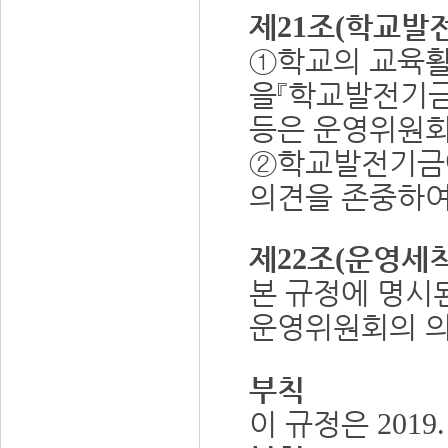
제
조
학교발전
21
(
①
학교의 교육활
을
『
학교발전기
등은 운영위원
②
학교발전기금에
의견을 존중하여
제
조
운영세
22
(
본 규정에 명시
운영위원회의 의
부칙
이 규정은
2019.