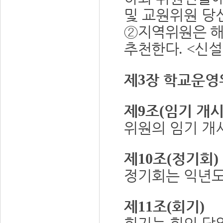
및 교원위원 당
②
지역위원은 해
추천한다
신
. <
제
3
장 학교운영
제
조
임기 개
9
(
위원의 임기 
제
조
정기회
10
(
)
정기회는 익년
제
조
회기
11
(
)