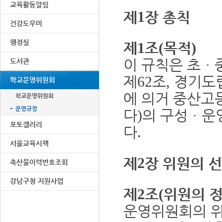
교육활동알림
제
1
장 총칙
건강도우미
행정실
제
조
목적
1
(
)
이 규칙은 초
ㆍ
도서관
제
조
경기도
62
,
학교운영위원회
에 의거 중산
학교운영위원회
운영규정
다
의 구성
ㆍ
운
)
포토갤러리
다
.
서울교육시책
제
2
장 위원의 
축산물이력번호조회
강남구청 지원사업
제
조
위원의 
2
(
운영위원회의 